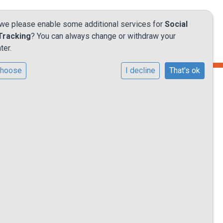
 we please enable some additional services for
Social
Tracking
? You can always change or withdraw your
ter.
choose
I decline
That's ok
or de
O.
oen!
 groeit
ls doel