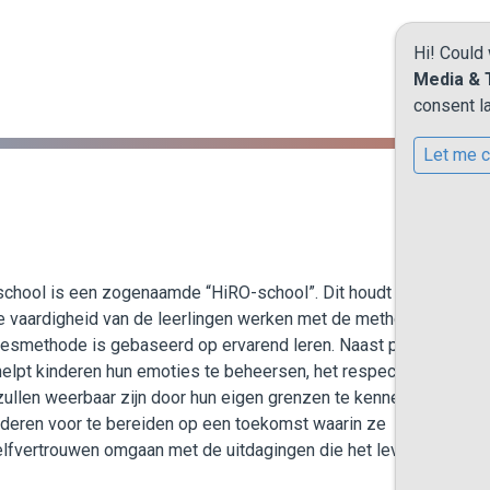
Hi! Could
Media & 
consent la
Let me 
chool is een zogenaamde “HiRO-school”. Dit houdt in dat we vo
e vaardigheid van de leerlingen werken met de methode van HiR
esmethode is gebaseerd op ervarend leren. Naast praten ook d
elpt kinderen hun emoties te beheersen, het respect voor elkaar
 zullen weerbaar zijn door hun eigen grenzen te kennen. Dit met a
deren voor te bereiden op een toekomst waarin ze
lfvertrouwen omgaan met de uitdagingen die het leven biedt.