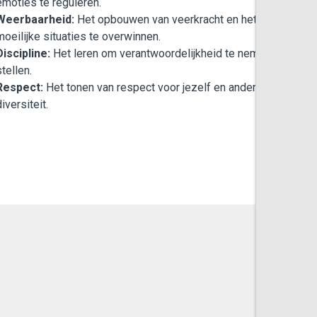
emoties te reguleren.
Weerbaarheid:
Het opbouwen van veerkracht en het leren om
moeilijke situaties te overwinnen.
Discipline:
Het leren om verantwoordelijkheid te nemen en doele
stellen.
Respect:
Het tonen van respect voor jezelf en anderen, inclusief
diversiteit.