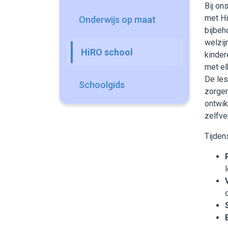
Bij on
met Hi
Onderwijs op maat
bijbeh
welzij
HiRO school
kinder
met el
De les
Schoolgids
zorgen
ontwik
zelfve
Tijden