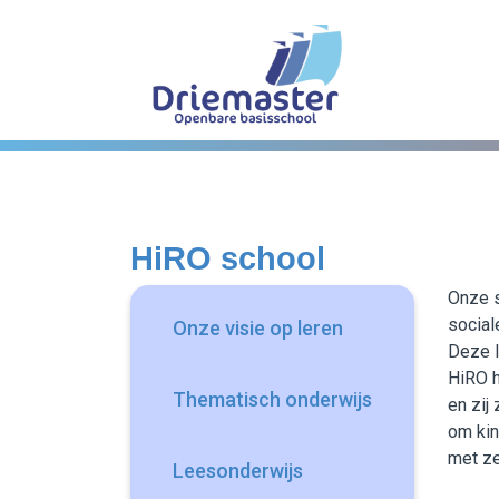
Onze school
Ons onderwijs
HiRO school
Onze activiteiten
Onze s
social
Onze visie op leren
Deze l
Praktische informatie
HiRO h
Thematisch onderwijs
en zij
Kennismaking
om kin
met ze
Leesonderwijs
Contact