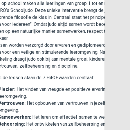
s op school maken alle leerlingen van groep 1 tot en met 8 kenni
RO’s Schooljudo. Deze unieke interventie brengt de judosport é
orende filosofie de klas in. Centraal staat het principe van “alge
n voor iedereen”. Omdat judo altijd samen wordt beoefend, leren
en op een natuurlijke manier samenwerken, respect tonen en om
kaar.
sen worden verzorgd door ervaren en gediplomeerde judoleraren
 voor een veilige en stimulerende leeromgeving. Naast fysieke
keling draagt judo ook bij aan mentale groei: kinderen werken aa
rtrouwen, zelfbeheersing en discipline.
s de lessen staan de 7 HiRO-waarden centraal:
Plezier:
Het vinden van vreugde en positieve ervaringen in de
leeromgeving.
Vertrouwen:
Het opbouwen van vertrouwen in jezelf, anderen en
omgeving.
Samenwerken:
Het leren om effectief samen te werken met and
Beheersing:
Het ontwikkelen van zelfbeheersing en het leren o