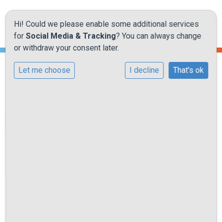
Hi! Could we please enable some additional services
for
Social Media & Tracking
? You can always change
or withdraw your consent later.
Let me choose
I decline
That's ok
Onze school
Excursies / Theater / Schoolreis
Ons onderwijs
Samen vieren
Onze activiteiten
Praktische informatie
Excursies / Theater / Schoolreis
Kennismaking
Excursies
Regelmatig gaan we met de leerlingen op excursie.
Contact
Excursies kunnen deel uitmaken van de lesstof of zijn