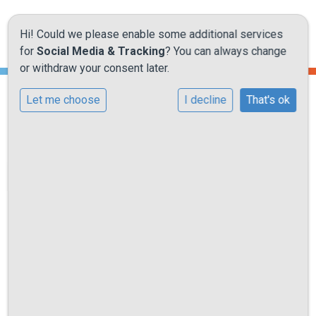
Hi! Could we please enable some additional services
for
Social Media & Tracking
? You can always change
or withdraw your consent later.
Let me choose
I decline
That's ok
Onze school
Ouderraad
Ons onderwijs
Ons team
Onze activiteiten
Praktische informatie
Leerlingenraad
Kennismaking
Medezeggenschapsraad
Contact
Ouderraad